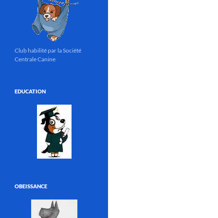
Club habilité par la Société
Centrale Canine
EDUCATION
OBEISSANCE