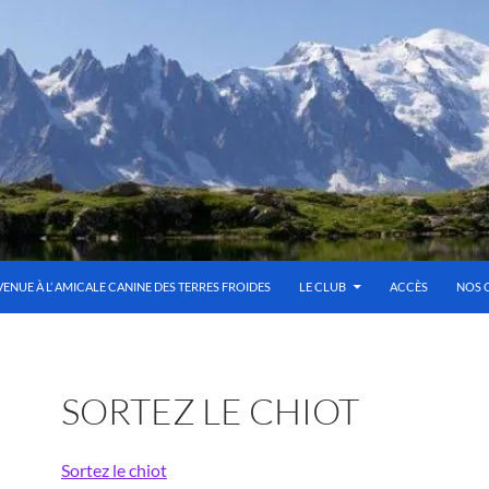
VENUE À L’ AMICALE CANINE DES TERRES FROIDES
LE CLUB
ACCÈS
NOS 
SORTEZ LE CHIOT
Sortez le chiot