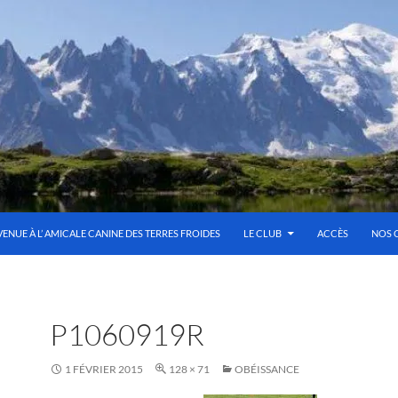
VENUE À L’ AMICALE CANINE DES TERRES FROIDES
LE CLUB
ACCÈS
NOS 
P1060919R
1 FÉVRIER 2015
128 × 71
OBÉISSANCE