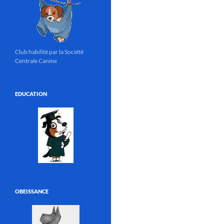
Club habilité par la Société
Centrale Canine
EDUCATION
OBEISSANCE