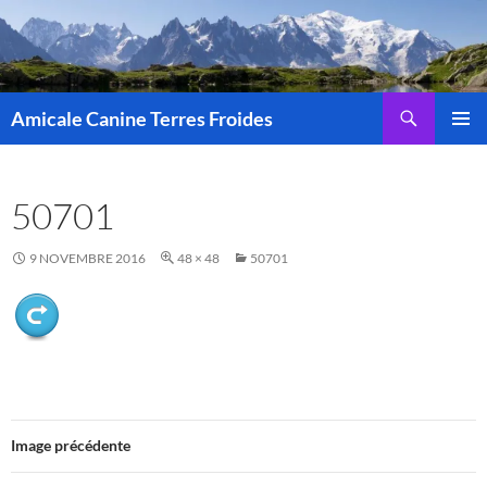
Aller
au
contenu
Recherche
Amicale Canine Terres Froides
MENU
PRINCI
50701
9 NOVEMBRE 2016
48 × 48
50701
Image précédente