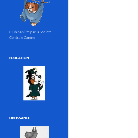
Club habilité par la Société
Centrale Canine
EDUCATION
OBEISSANCE