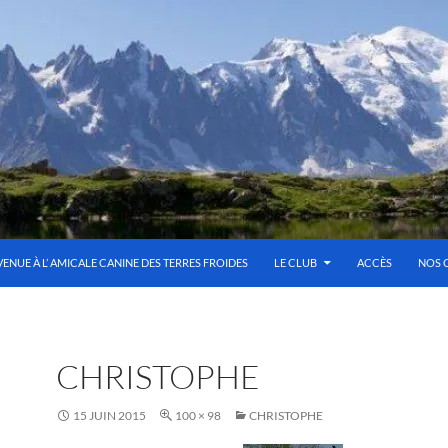
VENUE À L’ AMICALE CANINE DES TERRES FROIDES
LE CLUB
ACCÈS
NOS 
CHRISTOPHE
15 JUIN 2015
100 × 98
CHRISTOPHE