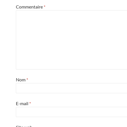
Commentaire
*
Nom
*
E-mail
*