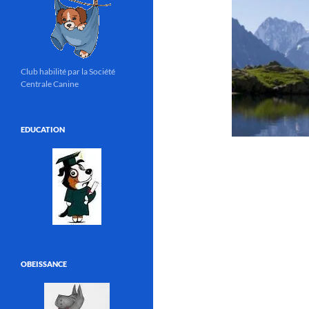
Club habilité par la Société
Centrale Canine
EDUCATION
OBEISSANCE