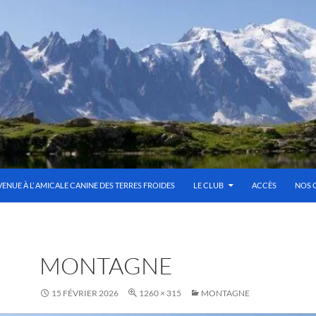
VENUE À L’ AMICALE CANINE DES TERRES FROIDES
LE CLUB
ACCÈS
NOS 
MONTAGNE
15 FÉVRIER 2026
1260 × 315
MONTAGNE