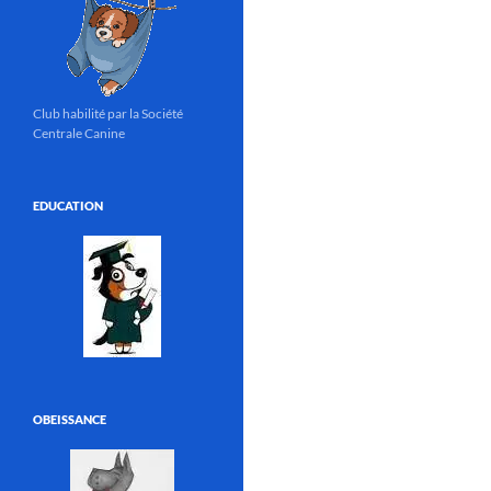
Club habilité par la Société
Centrale Canine
EDUCATION
OBEISSANCE