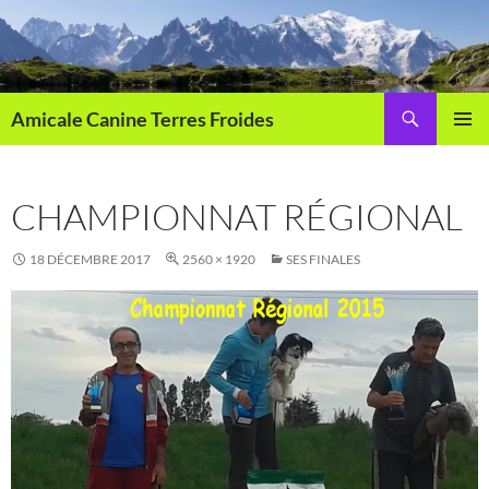
Aller
au
contenu
Recherche
Amicale Canine Terres Froides
MENU
PRINCI
CHAMPIONNAT RÉGIONAL
18 DÉCEMBRE 2017
2560 × 1920
SES FINALES