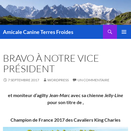
Aller
au
contenu
Recherche
Amicale Canine Terres Froides
MENU
PRINCI
BRAVO À NOTRE VICE
PRÉSIDENT
7 SEPTEMBRE 2017
WORDPRESS
UN COMMENTAIRE
et moniteur d’agilty
Jean-Marc
avec sa chienne
Jelly-Line
pour son titre de
,
Champion de France 2017 des Cavaliers King Charles