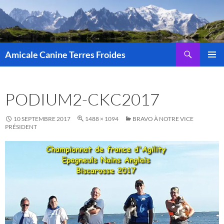
Aller
au
contenu
Recherche
Amicale Canine Terres Froides
MENU
PRINCI
PODIUM2-CKC2017
10 SEPTEMBRE 2017
1488 × 1094
BRAVO À NOTRE VICE
PRÉSIDENT